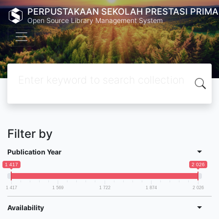
PERPUSTAKAAN SEKOLAH PRESTASI PRIMA
Open Source Library Management System
Filter by
Publication Year
1 417
2 026
1 417
1 569
1 722
1 874
2 026
Availability