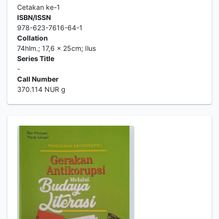
Cetakan ke-1
ISBN/ISSN
978-623-7616-64-1
Collation
74hlm.; 17,6 x 25cm; Ilus
Series Title
-
Call Number
370.114 NUR g