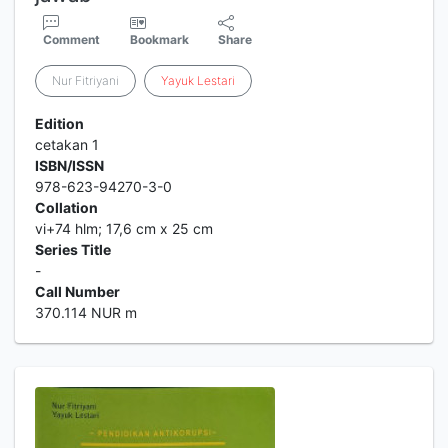
Comment
Bookmark
Share
Nur Fitriyani
Yayuk
Lestari
Edition
cetakan 1
ISBN/ISSN
978-623-94270-3-0
Collation
vi+74 hlm; 17,6 cm x 25 cm
Series Title
-
Call Number
370.114 NUR m