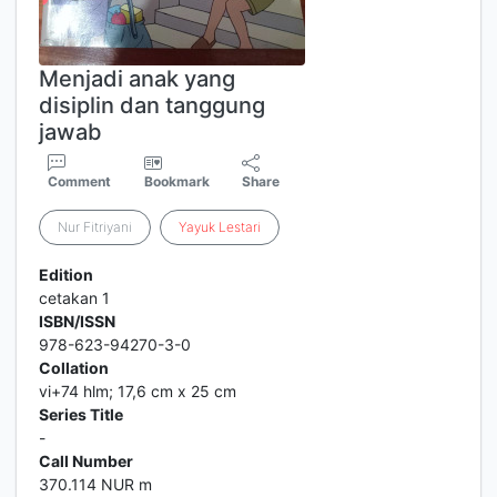
Menjadi anak yang
disiplin dan tanggung
jawab
Comment
Bookmark
Share
Nur Fitriyani
Yayuk
Lestari
Edition
cetakan 1
ISBN/ISSN
978-623-94270-3-0
Collation
vi+74 hlm; 17,6 cm x 25 cm
Series Title
-
Call Number
370.114 NUR m