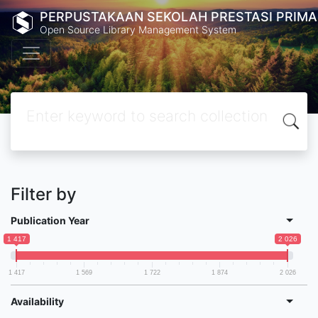
PERPUSTAKAAN SEKOLAH PRESTASI PRIMA
Open Source Library Management System
Filter by
Publication Year
1 417
2 026
1 417
1 569
1 722
1 874
2 026
Availability