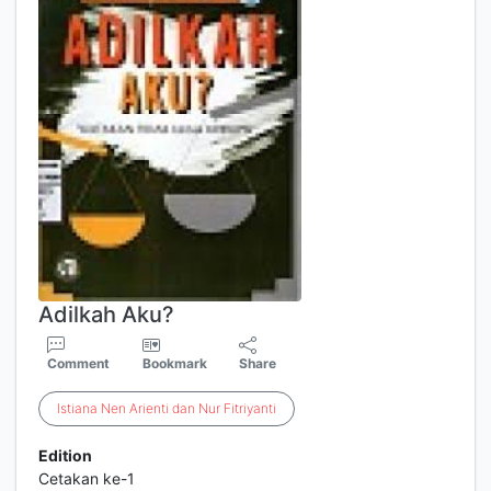
Adilkah Aku?
Comment
Bookmark
Share
Istiana
Nen
Arienti
dan
Nur
Fitriyanti
Edition
Cetakan ke-1