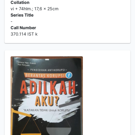
Collation
vi + 74hlm.; 17,6 x 25cm
Series Title
-
Call Number
370.114 IST k