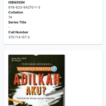
ISBN/ISSN
978-623-94270-1-3
Collation
74
Series Title
-
Call Number
370.114 IST b