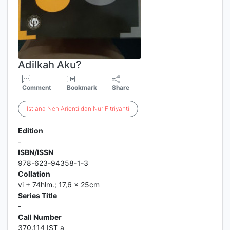
Adilkah Aku?
Comment
Bookmark
Share
Istiana
Nen
Arienti
dan
Nur
Fitriyanti
Edition
-
ISBN/ISSN
978-623-94358-1-3
Collation
vi + 74hlm.; 17,6 x 25cm
Series Title
-
Call Number
370.114 IST a